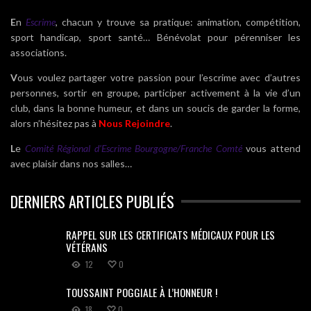
E
n
Escrime
, chacun y trouve sa pratique: animation, compétition,
sport handicap, sport santé… Bénévolat pour pérenniser les
associations.
V
ous voulez partager votre passion pour l’escrime avec d’autres
personnes, sortir en groupe, participer activement à la vie d’un
club, dans la bonne humeur, et dans un soucis de garder la forme,
alors n’hésitez pas à
Nous Rejoindre
.
L
e
Comité Régional d’Escrime Bourgogne/Franche Comté
vous attend
avec plaisir dans nos salles…
DERNIERS ARTICLES PUBLIÉS
RAPPEL SUR LES CERTIFICATS MÉDICAUX POUR LES
VÉTÉRANS
12
0
TOUSSAINT POGGIALE À L’HONNEUR !
18
0