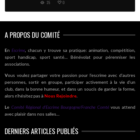
35
0
A PROPOS DU COMITÉ
E
n
Escrime
, chacun y trouve sa pratique: animation, compétition,
sport handicap, sport santé… Bénévolat pour pérenniser les
associations.
V
ous voulez partager votre passion pour l’escrime avec d’autres
personnes, sortir en groupe, participer activement à la vie d’un
club, dans la bonne humeur, et dans un soucis de garder la forme,
alors n’hésitez pas à
Nous Rejoindre
.
L
e
Comité Régional d’Escrime Bourgogne/Franche Comté
vous attend
avec plaisir dans nos salles…
DERNIERS ARTICLES PUBLIÉS