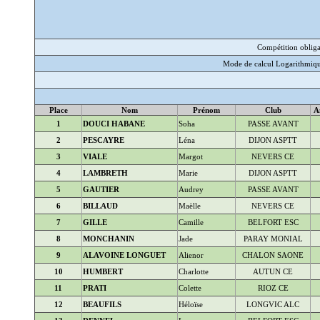
Compétition obliga
Mode de calcul Logarithmique
Place
Nom
Prénom
Club
A
1
DOUCI HABANE
Soha
PASSE AVANT
2
PESCAYRE
Léna
DIJON ASPTT
3
VIALE
Margot
NEVERS CE
4
LAMBRETH
Marie
DIJON ASPTT
5
GAUTIER
Audrey
PASSE AVANT
6
BILLAUD
Maëlle
NEVERS CE
7
GILLE
Camille
BELFORT ESC
8
MONCHANIN
Jade
PARAY MONIAL
9
ALAVOINE LONGUET
Alienor
CHALON SAONE
10
HUMBERT
Charlotte
AUTUN CE
11
PRATI
Colette
RIOZ CE
12
BEAUFILS
Héloïse
LONGVIC ALC