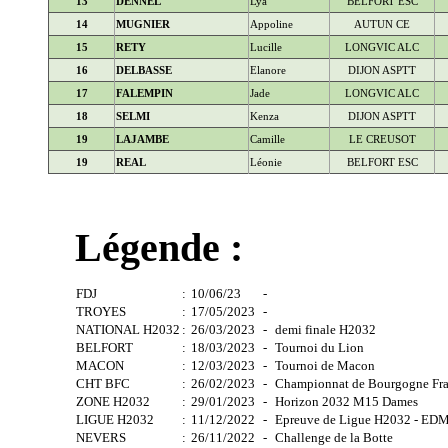
13
DENNEL
Lya
BELFORT ESC
14
MUGNIER
Appoline
AUTUN CE
15
RETY
Lucille
LONGVIC ALC
16
DELBASSE
Elanore
DIJON ASPTT
17
FALEMPIN
Jade
LONGVIC ALC
18
SELMI
Kenza
DIJON ASPTT
19
LAJAMBE
Camille
LE CREUSOT
19
REAL
Léonie
BELFORT ESC
Légende :
FDJ
:
10/06/23
-
TROYES
:
17/05/2023
-
NATIONAL H2032
:
26/03/2023
-
demi finale H2032
BELFORT
:
18/03/2023
-
Tournoi du Lion
MACON
:
12/03/2023
-
Tournoi de Macon
CHT BFC
:
26/02/2023
-
Championnat de Bourgogne Fr
ZONE H2032
:
29/01/2023
-
Horizon 2032 M15 Dames
LIGUE H2032
:
11/12/2022
-
Epreuve de Ligue H2032 - ED
NEVERS
:
26/11/2022
-
Challenge de la Botte